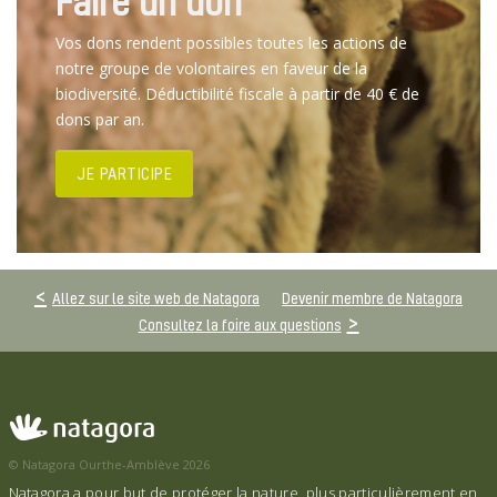
Faire un don
Vos dons rendent possibles toutes les actions de
notre groupe de volontaires en faveur de la
biodiversité. Déductibilité fiscale à partir de 40 € de
dons par an.
JE PARTICIPE
Allez sur le site web de Natagora
Devenir membre de Natagora
Consultez la foire aux questions
© Natagora Ourthe-Amblève 2026
Natagora a pour but de protéger la nature, plus particulièrement en